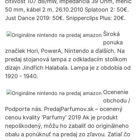
citlivosť 107 dB/mW, impedancia 39 Ohm, menič
50 mm, kábel 2 m. 26.10.2010 Splatoon 2: 50€.
Just Dance 2019: 50€. Snipperclips Plus: 20€.
Široká
ponuka
značiek Hori, PowerA, Nintendo a ďalších. Na
predaj stojanová lampa z odkladacím stolíkom
dizajn Jindřich Halabala. Lampa je z obdobia od
1920 - 1940.
Ocenenie
obchodu /
Podporte nás. PredajParfumov.sk – ocenený
cenou kvality 'Parfumy' 2019 Ak je produkt
nepoškodený, môžu ho zabaliť do originálneho
obalu a ponúknuť na predaj zo zľavou. Zatiaľ čo