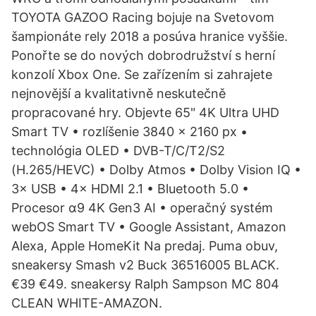
TOYOTA GAZOO Racing bojuje na Svetovom
šampionáte rely 2018 a posúva hranice vyššie.
Ponořte se do nových dobrodružství s herní
konzolí Xbox One. Se zařízením si zahrajete
nejnovější a kvalitativně neskutečně
propracované hry. Objevte 65" 4K Ultra UHD
Smart TV • rozlíšenie 3840 × 2160 px •
technológia OLED • DVB-T/C/T2/S2
(H.265/HEVC) • Dolby Atmos • Dolby Vision IQ •
3× USB • 4× HDMI 2.1 • Bluetooth 5.0 •
Procesor α9 4K Gen3 AI • operačný systém
webOS Smart TV • Google Assistant, Amazon
Alexa, Apple HomeKit Na predaj. Puma obuv,
sneakersy Smash v2 Buck 36516005 BLACK.
€39 €49. sneakersy Ralph Sampson MC 804
CLEAN WHITE-AMAZON.