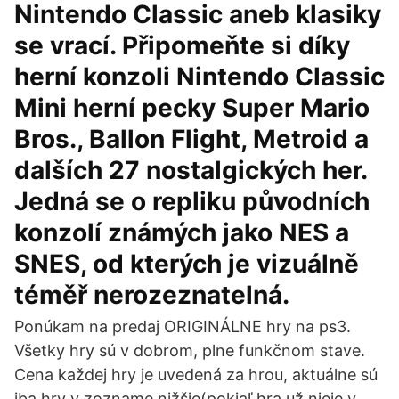
Nintendo Classic aneb klasiky
se vrací. Připomeňte si díky
herní konzoli Nintendo Classic
Mini herní pecky Super Mario
Bros., Ballon Flight, Metroid a
dalších 27 nostalgických her.
Jedná se o repliku původních
konzolí známých jako NES a
SNES, od kterých je vizuálně
téměř nerozeznatelná.
Ponúkam na predaj ORIGINÁLNE hry na ps3.
Všetky hry sú v dobrom, plne funkčnom stave.
Cena každej hry je uvedená za hrou, aktuálne sú
iba hry v zozname nižšie(pokiaľ hra už nieje v